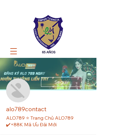
Más acciones
Seguir
alo789contact
ALO789 ⭐️ Trang Chủ ALO789
✔️+88K Mã Ưu Đãi Mới