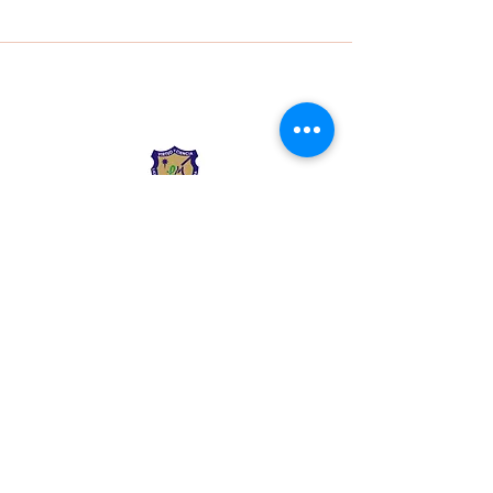
Liceo Montessori
Información de Contacto
Calle 54 Diagonal 28B - 28
Urbanización Las Mercedes
--------------
(602) 2855137 - (602)
2855208
--------------
+57 318 300 5073