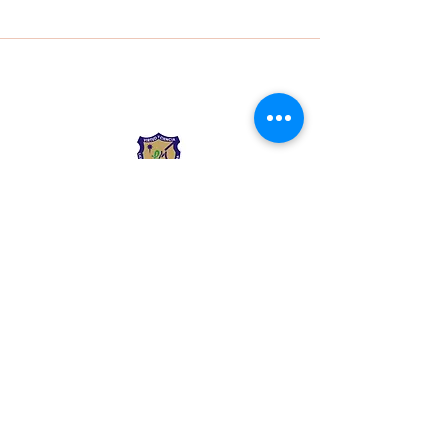
Liceo Montessori
Información de Contacto
Calle 54 Diagonal 28B - 28
Urbanización Las Mercedes
--------------
(602) 2855137 - (602)
2855208
--------------
+57 318 300 5073