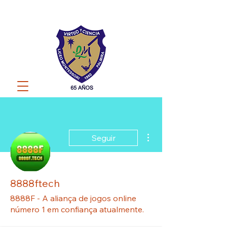
Más acciones
Seguir
8888ftech
8888F - A aliança de jogos online
número 1 em confiança atualmente.