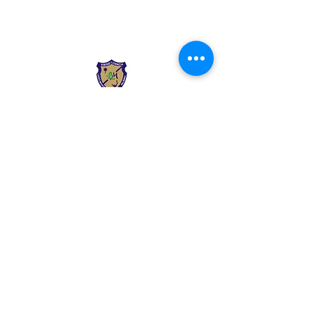
Liceo Montessori
Información de Contacto
Calle 54 Diagonal 28B - 28
Urbanización Las Mercedes
--------------
(602) 2855137 - (602)
2855208
--------------
+57 318 300 5073
--------------
secre.academica@liceomontes